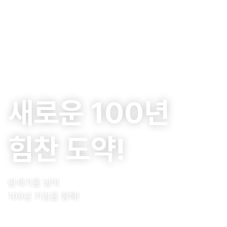
새로운 100년
힘찬 도약!
반세기를 넘어
100년 기업을 향해!